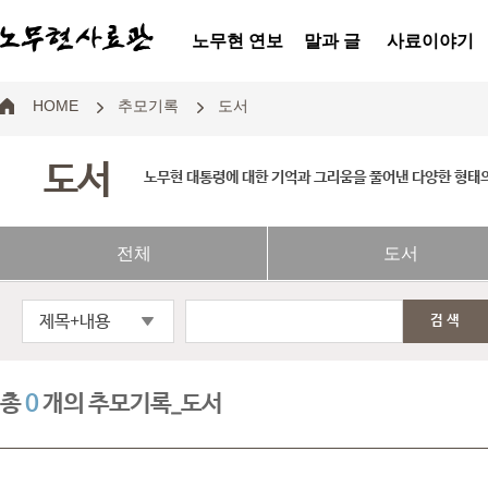
노무현 연보
말과 글
사료이야기
HOME
추모기록
도서
도서
노무현 대통령에 대한 기억과 그리움을 풀어낸 다양한 형태
전체
도서
제목+내용
검색
총
0
개의 추모기록_도서