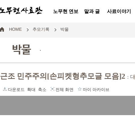
노무현 연보
말과 글
사료이야기
HOME
추모기록
박물
박물
.
근조 민주주의[손피켓형추모글 모음]2
:
다운로드
확대
축소
전체 화면
마이 아카이브