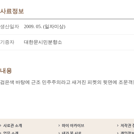
사료정보
생산일자
2009. 05. (일자미상)
기증자
대한문시민분향소
내용
검은색 바탕에 근조 민주주의라고 새겨진 피켓의 뒷면에 조문객
사료관 소개
마이 아카이브
저작권 
업무 소개
내가 본 사료
개인정