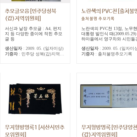
추모글모음[민주당성북
노란색의 PVC천[출처불
(갑)지역위원회]
출처불명 추모기록
민주당성북(갑)지역위원회 추모
서신과 낱장 추모글 : A4, 편지
노란색의 PVC천 13점, 노무
기록
지 등 다양한 종이에 적힌 추모
대통령 발인식 때(2009.05.29)
글 등
하마을에서 영구차와 시민들
의 경계선으로 썼던 것으로 
생산일자
:
2009. 05. (일자미상)
생산일자
:
2009. 05. (일자미
정.
기증자
:
민주당 성북(갑)지역위원회
기증자
:
출처불명추모기록
무지형방명록1[서산시민추
무지형방명록[민주당양
모위원회]
(갑)지역위원회]