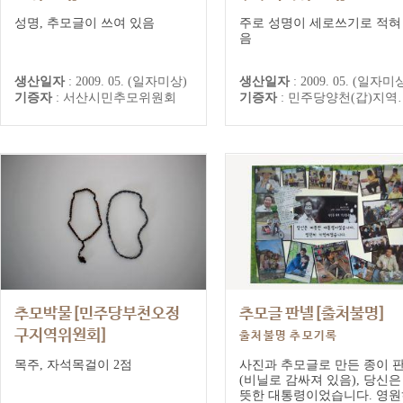
서산시민추모위원회 추모기록
민주당양천(갑)지역위원회 추
성명, 추모글이 쓰여 있음
주로 성명이 세로쓰기로 적혀
기록
음
생산일자
:
2009. 05. (일자미상)
생산일자
:
2009. 05. (일자미
기증자
:
서산시민추모위원회
기증자
:
민주당양천(갑)지역위원회
추모박물[민주당부천오정
추모글 판넬[출처불명]
구지역위원회]
출처불명 추모기록
민주당부천오정구 지역위원회 추
목주, 자석목걸이 2점
사진과 추모글로 만든 종이 
모기록
(비닐로 감싸져 있음), 당신은
뜻한 대통령이었습니다. 영원