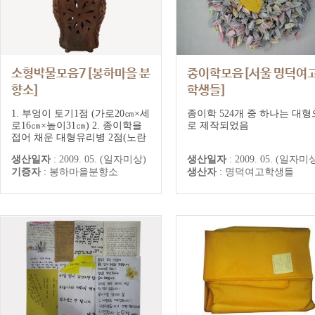
소형박물모음7[봉하마을 분
종이학모음[서울 명덕여
향소]
학생들]
대한문시민분향소 추모기록
1. 부엉이 토기1점 (가로20㎝×세
종이학 524개 중 하나는 대형
로16㎝×높이31㎝) 2. 종이학을
로 제작되었음
접어 채운 대형유리병 2점(노란
색지에 쓴 서신 및 임수민(초5)
생산일자
:
2009. 05. (일자미상)
생산일자
:
2009. 05. (일자미
학생이 쓴 <담배>자작시를 병에
기증자
:
봉하마을분향소
생산자
:
명덕여고학생들
넣어둠.)(가로14㎝×세로14㎝×높
이47㎝)