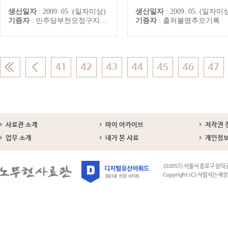
기억하겠습니다.
생산일자
:
2009. 05. (일자미상)
생산일자
:
2009. 05. (일자미
기증자
:
민주당부천오정구지역위원회
기증자
:
출처불명추모기록
41
42
43
44
45
46
47
사료관 소개
마이 아카이브
저작권 
업무 소개
내가 본 사료
개인정
(03057) 서울시 종로구 창덕
Copyright (C) 사람사는세