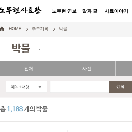
노무현 연보
말과 글
사료이야기
HOME
추모기록
박물
박물
.
전체
사진
제목+내용
검색
총
1,188
개의 박물