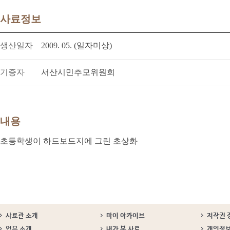
사료정보
생산일자
2009. 05. (일자미상)
기증자
서산시민추모위원회
내용
초등학생이 하드보드지에 그린 초상화
사료관 소개
마이 아카이브
저작권 
업무 소개
내가 본 사료
개인정