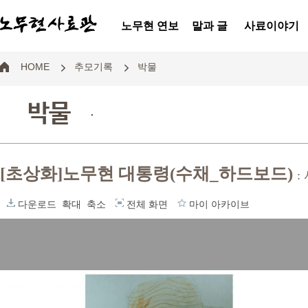
노무현 연보
말과 글
사료이야기
HOME
추모기록
박물
박물
.
[초상화]노무현 대통령(수채_하드보드)
:
다운로드
확대
축소
전체 화면
마이 아카이브