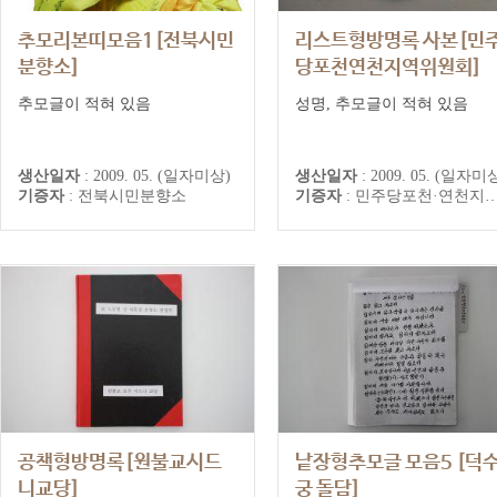
추모리본띠모음1[전북시민
리스트형방명록 사본[민
분향소]
당포천연천지역위원회]
전북시민분향소 추모기록
민주당포천연천지역위원회 추
추모글이 적혀 있음
성명, 추모글이 적혀 있음
기록
생산일자
:
2009. 05. (일자미상)
생산일자
:
2009. 05. (일자미
기증자
:
전북시민분향소
기증자
:
민주당포천·연천지역위원회
공책형방명록[원불교시드
낱장형추모글 모음5 [덕
니교당]
궁 돌담]