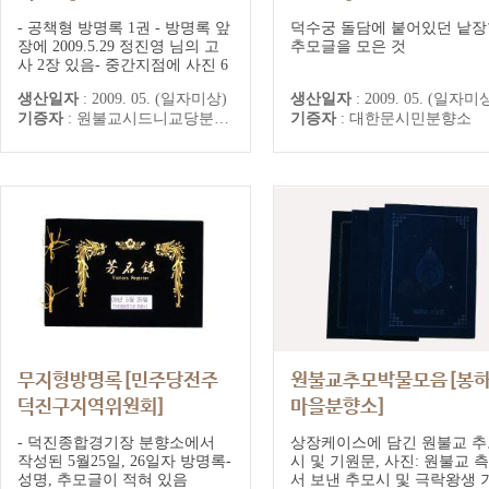
원불교 시드니교당 추모기록
대한문시민분향소 추모기록
- 공책형 방명록 1권 - 방명록 앞
덕수궁 돌담에 붙어있던 낱장
장에 2009.5.29 정진영 님의 고
추모글을 모은 것
사 2장 있음- 중간지점에 사진 6
장이 붙어있음.
생산일자
:
2009. 05. (일자미상)
생산일자
:
2009. 05. (일자미
기증자
:
원불교시드니교당분향소
기증자
:
대한문시민분향소
무지형방명록[민주당전주
원불교추모박물모음[봉
덕진구지역위원회]
마을분향소]
민주당전주덕진구지역위원회 추
- 덕진종합경기장 분향소에서
상장케이스에 담긴 원불교 추
모기록
작성된 5월25일, 26일자 방명록-
시 및 기원문, 사진: 원불교 
성명, 추모글이 적혀 있음
서 보낸 추모시 및 극락왕생 