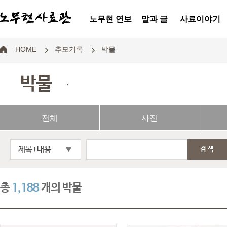
노무현 연보
말과 글
사료이야기
HOME
추모기록
박물
박물
.
전체
사진
제목+내용
검색
총
1,188
개의 박물