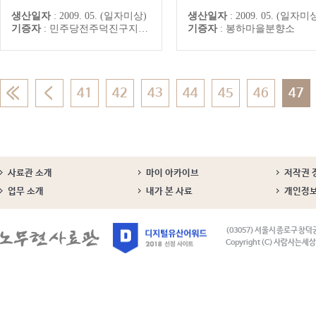
원문과 케이스에 정리된 노대
생산일자
:
2009. 05. (일자미상)
생산일자
:
2009. 05. (일자미
령이 유치원을 방문한 사진이
기증자
:
민주당전주덕진구지역위원회
기증자
:
봉하마을분향소
내용임
41
42
43
44
45
46
47
사료관 소개
마이 아카이브
저작권 
업무 소개
내가 본 사료
개인정
(03057) 서울시 종로구 창덕
Copyright (C) 사람사는세