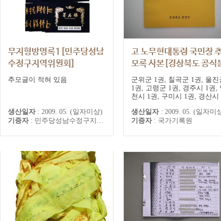
무지형방명록1[민주당성남
고 노무현대통령 국민장 
수정구지역위원회]
모록 사본[경상북도 공식
향소]
민주당성남 수정구지역위원회 추
추모글이 적혀 있음
군위군 1권, 칠곡군 1권, 울진
모기록
1권, 고령군 1권, 경주시 1권,
천시 1권, 구미시 1권, 경산시 
권, 영양군 1권, 경상북도 1권
생산일자
:
2009. 05. (일자미상)
생산일자
:
2009. 05. (일자미
기증자
:
민주당성남수정구지역위원회
기증자
:
국가기록원