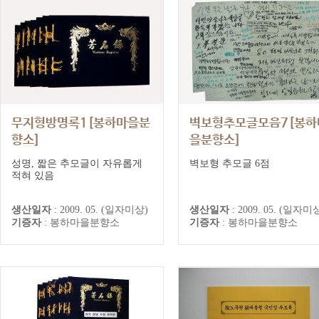
무지형방명록1[봉하마을분
벽보형추모글모음7[봉하
향소]
을분향소]
성명, 짧은 추모글이 자유롭게
벽보형 추모글 6점
적혀 있음
생산일자
:
2009. 05. (일자미상)
생산일자
:
2009. 05. (일자미
기증자
:
봉하마을분향소
기증자
:
봉하마을분향소