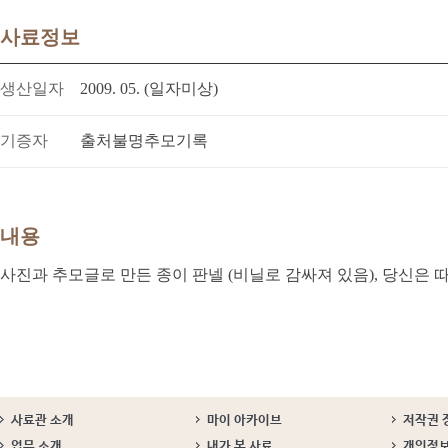
사료정보
생산일자
2009. 05. (일자미상)
기증자
출처불명추모기록
내용
사진과 추모글로 만든 종이 판넬 (비닐로 감싸져 있음), 당신은
사료관 소개
마이 아카이브
저작권 
업무 소개
내가 본 사료
개인정