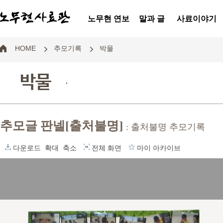
노무현 연보
말과 글
사료이야기
HOME
추모기록
박물
박물
.
추모글 판넬[출처불명]
: 출처불명 추모기록
다운로드
확대
축소
전체 화면
마이 아카이브