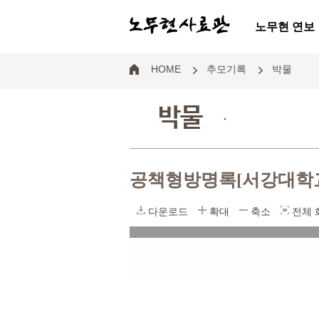
노무현 연보
HOME
추모기록
박물
박물
.
공책형방명록[서강대학
다운로드
확대
축소
전체 