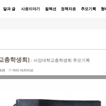
말과 글
사료이야기
컬렉션
정책자료
추모기록
형
교총학생회]
: 서강대학교총학생회 추모기록
화면
마이 아카이브