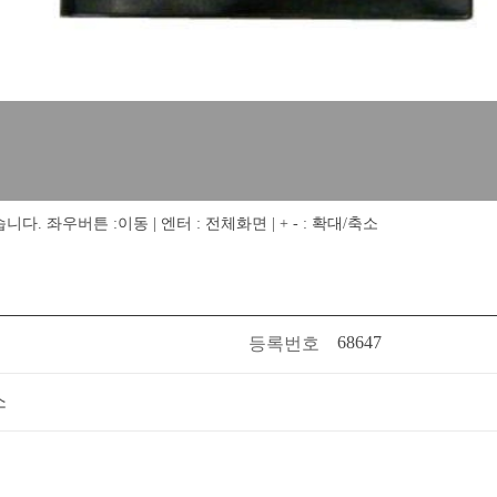
 좌우버튼 :이동 | 엔터 : 전체화면 | + - : 확대/축소
68647
등록번호
소