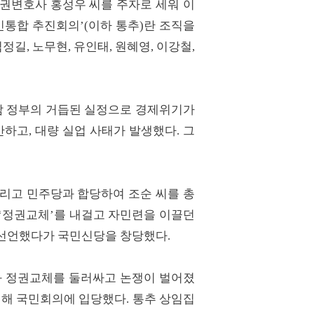
인권변호사 홍성우 씨를 주자로 세워 이
민통합 추진회의’(이하 통추)란 조직을
정길, 노무현, 유인태, 원혜영, 이강철,
영삼 정부의 거듭된 실정으로 경제위기가
고, 대량 실업 사태가 발생했다. 그
그리고 민주당과 합당하여 조순 씨를 총
‘정권교체’를 내걸고 자민련을 이끌던
 선언했다가 국민신당을 창당했다.
와 정권교체를 둘러싸고 논쟁이 벌어졌
위해 국민회의에 입당했다. 통추 상임집