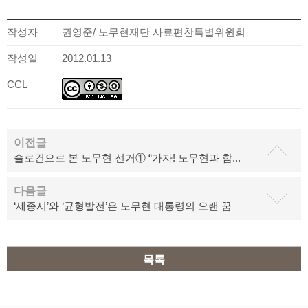
작성자
권영준/ 노무현재단 사료편찬특별위원회
작성일
2012.01.13
CCL
이전글
슬로건으로 본 노무현 선거① “가자! 노무현과 함...
다음글
‘세종시’와 ‘균형발전’은 노무현 대통령의 오랜 꿈
목록