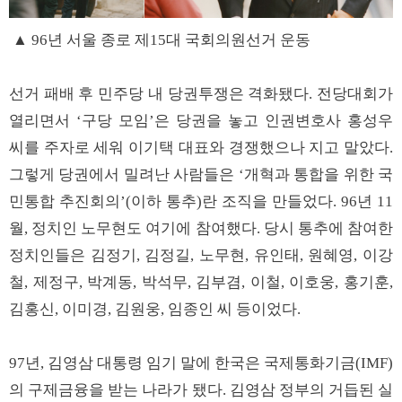
▲ 96년 서울 종로 제15대 국회의원선거 운동
선거 패배 후 민주당 내 당권투쟁은 격화됐다. 전당대회가
열리면서 ‘구당 모임’은 당권을 놓고 인권변호사 홍성우
씨를 주자로 세워 이기택 대표와 경쟁했으나 지고 말았다.
그렇게 당권에서 밀려난 사람들은 ‘개혁과 통합을 위한 국
민통합 추진회의’(이하 통추)란 조직을 만들었다. 96년 11
월, 정치인 노무현도 여기에 참여했다. 당시 통추에 참여한
정치인들은 김정기, 김정길, 노무현, 유인태, 원혜영, 이강
철, 제정구, 박계동, 박석무, 김부겸, 이철, 이호웅, 홍기훈,
김홍신, 이미경, 김원웅, 임종인 씨 등이었다.
97년, 김영삼 대통령 임기 말에 한국은 국제통화기금(IMF)
의 구제금융을 받는 나라가 됐다. 김영삼 정부의 거듭된 실