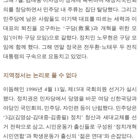
그해 7월, 김대중 이사장이 정계에 복귀하여 새정치국민회
의를 창당하면서 민주당 내 주류는 집단 탈당했다. 그리고
민주당에 남은 사람들도 이기택 대표를 따르는 세력과 이
대표의 퇴진을 요구하는 ‘구당(救黨)과 개혁을 위한 모
임’(이하 구당 모임)으로 갈렸다. 정치인 노무현은 구당 모
임에 함께 했다. 그해 연말 정국은 전두환·노태우 두 전직
대통령의 구속으로 요동치고 있었다.
지역정서는 논리로 풀 수 없다
이듬해인 1996년 4월 11일, 제15대 국회의원 선거가 실시
됐다. 정치권은 민자당에서 당명을 바꾼 여당 신한국당과
야당인 국민회의, 민주당, 자민련 등이 난립했다. 민주당은
‘3김(김영삼-김대중-김종필) 정치’ 청산과 세대교체를 선
거 전략으로 삼고, 시민운동가 출신들로 구성된 ‘정치개혁
시민연합’과 학생운동가 출신의 ‘젊은 연대’와 손잡았다.