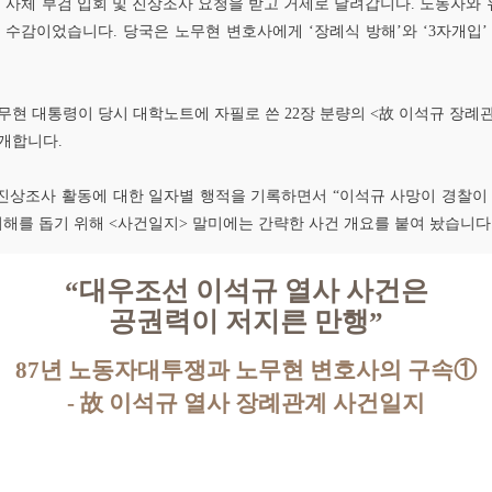
사체 부검 입회 및 진상조사 요청을 받고 거제로 달려갑니다. 노동자와
수감이었습니다. 당국은 노무현 변호사에게 ‘장례식 방해’와 ‘3자개입’
 대통령이 당시 대학노트에 자필로 쓴 22장 분량의 <故 이석규 장례관계
공개합니다.
진상조사 활동에 대한 일자별 행적을 기록하면서 “이석규 사망이 경찰이
이해를 돕기 위해 <사건일지> 말미에는 간략한 사건 개요를 붙여 놨습니다
“대우조선 이석규 열사 사건은
공권력이 저지른 만행”
87년 노동자대투쟁과 노무현 변호사의 구속①
- 故 이석규 열사 장례관계 사건일지