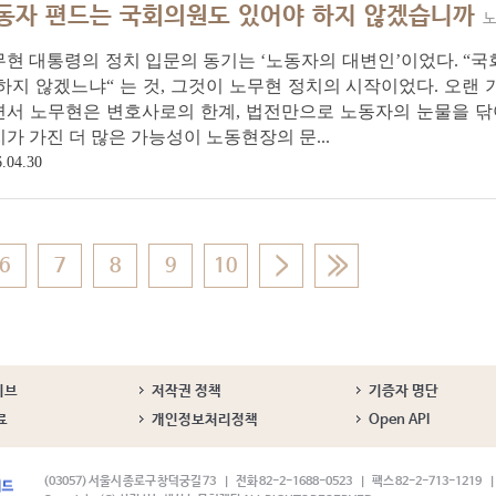
동자 편드는 국회의원도 있어야 하지 않겠습니까
노무
현 대통령의 정치 입문의 동기는 ‘노동자의 대변인’이었다. “
하지 않겠느냐“ 는 것, 그것이 노무현 정치의 시작이었다. 오랜
면서 노무현은 변호사로의 한계, 법전만으로 노동자의 눈물을 닦
가 가진 더 많은 가능성이 노동현장의 문...
.04.30
6
7
8
9
10
이브
저작권 정책
기증자 명단
료
개인정보처리정책
Open API
(03057) 서울시 종로구 창덕궁길 73
전화 82-2-1688-0523
팩스 82-2-713-1219