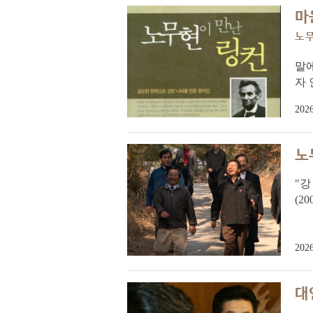
마
노
말에
자 
2026
노
"강
(2
2026
대