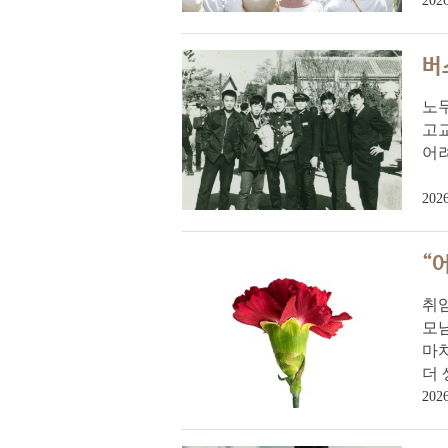
2026
버
노무
고교
어려
2026
“
취임
모
마치
더 
2026