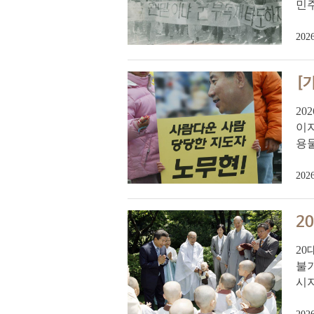
민
2026
[
20
이자
용물
2026
2
20
불기
시지