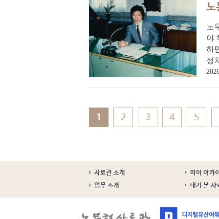
노
노무
야 
하
정치
2026
1
2
3
4
5
사료관 소개
마이 아카
업무 소개
내가 본 사