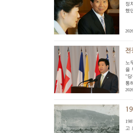
정치
했
2026
전
노무
을
"당
통해
2026
1
19
고 