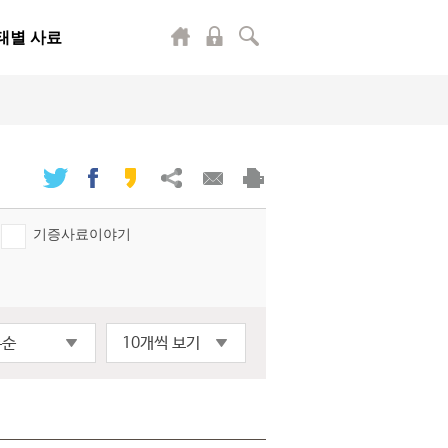
태별 사료
기증사료이야기
록순
10개씩 보기