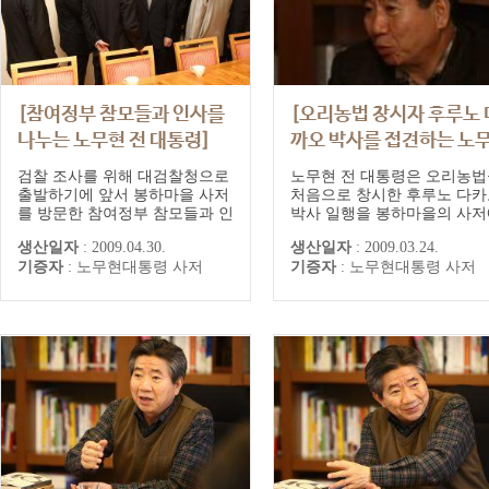
[참여정부 참모들과 인사를
[오리농법 창시자 후루노 
나누는 노무현 전 대통령]
까오 박사를 접견하는 노
현 전 대통령]
검찰 조사를 위해 대검찰청으로
노무현 전 대통령은 오리농법
출발하기에 앞서 봉하마을 사저
처음으로 창시한 후루노 다카
를 방문한 참여정부 참모들과 인
박사 일행을 봉하마을의 사저
사를 나누는 노무현 전 대통령
서 접견했다. 이날 접견에는 
생산일자
:
2009.04.30.
생산일자
:
2009.03.24.
인 후루노 구미코씨를 비롯해
기증자
:
노무현대통령 사저
기증자
:
노무현대통령 사저
루노 박사로부터 오리농법을 
워 국내 처음으로 도입한 주
전국 오리농법연구회장, 홍순
전 홍성풀무학교 교장, 마을
이기우, 황봉호씨 등이 함께 
석했으며, 오리농법을 비롯한
환경 농업, 지속가...