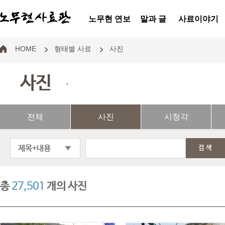
노무현 연보
말과 글
사료이야기
HOME
형태별 사료
사진
사진
.
전체
사진
시청각
제목+내용
검색
총
27,501
개의 사진