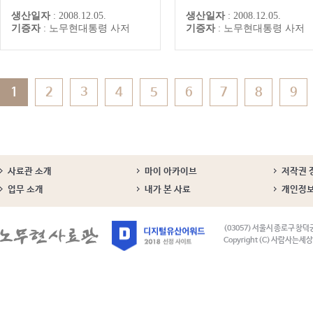
친 노무현 전 대통령
미소를 보이는 노무현 전 대
생산일자
:
2008.12.05.
생산일자
:
2008.12.05.
기증자
:
노무현대통령 사저
기증자
:
노무현대통령 사저
1
2
3
4
5
6
7
8
9
사료관 소개
마이 아카이브
저작권 
업무 소개
내가 본 사료
개인정
(03057) 서울시 종로구 창덕
Copyright (C) 사람사는세