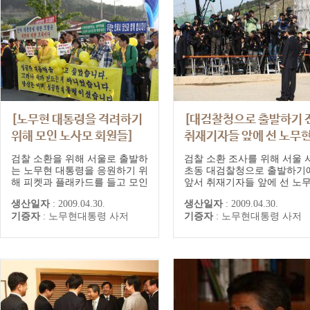
[노무현 대통령을 격려하기
[대검찰청으로 출발하기 
위해 모인 노사모 회원들]
취재기자들 앞에 선 노무
전 대통령]
검찰 소환을 위해 서울로 출발하
검찰 소환 조사를 위해 서울 
는 노무현 대통령을 응원하기 위
초동 대검찰청으로 출발하기
해 피켓과 플래카드를 들고 모인
앞서 취재기자들 앞에 선 노
노사모 회원들'우리는 언제나 당
전 대통령
생산일자
:
2009.04.30.
생산일자
:
2009.04.30.
신과 함께 합니다!!', '성공한 대
기증자
:
노무현대통령 사저
기증자
:
노무현대통령 사저
통령을 만들고 싶었습니다. 그러
나 내가 만드는게 아니었습니다.
당신은 이미 성공한 대통령이셨
습니다.' '전직 대통령에 대한 모
멸은 국민에 대한 모욕이다', '이
명박대통령님, 봉하마을 조용히
농사...