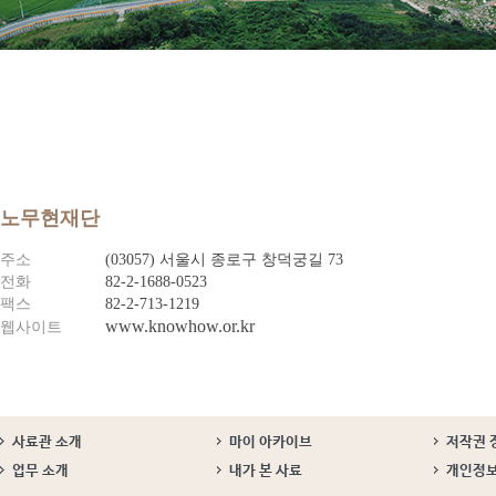
노무현재단
주소
(03057) 서울시 종로구 창덕궁길 73
전화
82-2-1688-0523
팩스
82-2-713-1219
www.knowhow.or.kr
웹사이트
사료관 소개
마이 아카이브
저작권 
업무 소개
내가 본 사료
개인정