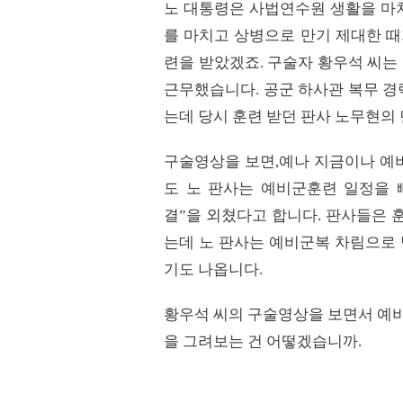
노 대통령은 사법연수원 생활을 
를 마치고 상병으로 만기 제대한 
련을 받았겠죠
.
구술자 황우석 씨는
근무했습니다
.
공군 하사관 복무 경
는데 당시 훈련 받던 판사 노무현의
구술영상을 보면
,
예나 지금이나 예
도 노 판사는 예비군훈련 일정을
결
”
을 외쳤다고 합니다
.
판사들은 훈
는데 노 판사는 예비군복 차림으로
기도 나옵니다
.
황우석 씨의 구술영상을 보면서 예
을 그려보는 건 어떻겠습니까
.