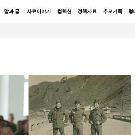
말과 글
사료이야기
컬렉션
정책자료
추모기록
형