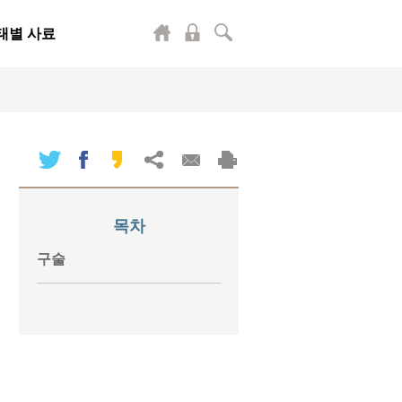
태별 사료
목차
구술