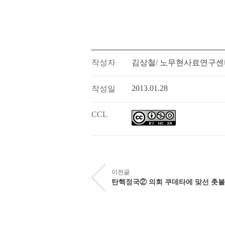
작성자
김상철/ 노무현사료연구센
2013.01.28
작성일
CCL
이전글
탄핵정국② 의회 쿠데타에 맞선 촛불