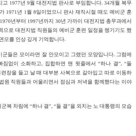
마치고
1977
년
9
월 대전지법 판사로 부임합니다
. 34
개월 복무
때가
1971
년
1
월
8
일이었으니 판사 재직시절 때도 예비군 훈
1970
년부터
1997
년까지
30
년 가까이 대전지법 총무과에서
력으로 대전지법 직원들의 예비군 훈련 일정을 챙기기도 했
 면모를 인상 깊게 기억합니다
.
비군들은 모이라면 잘 안모이고 그랬던 모양입니다
.
그럼에
 빠짐없이 소화하고
,
집합하면 맨 뒷줄에서
“
하나 결
”, “
둘
련장을 들고 날 때 대부분 사복으로 갈아입고 따로 이동하
 법원 직원들과 어울리면서 점심과 저녁을 함께했다는 이야
비군복 차림에
“
하나 결
”, “
둘 결
”
을 외치는 노 대통령의 모습