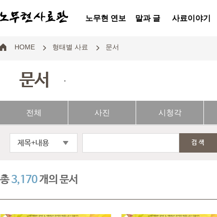
노무현 연보
말과 글
사료이야기
HOME
형태별 사료
문서
문서
.
전체
사진
시청각
제목+내용
검색
총
3,170
개의 문서