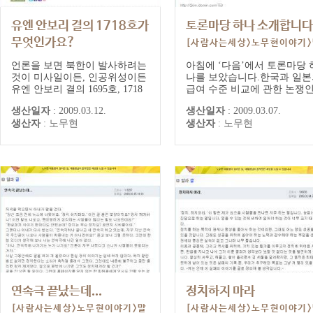
유엔 안보리 결의 1718호가
토론마당 하나 소개합니다
무엇인가요?
[사람사는세상>노무현이야기
[사람사는세상>노무현이야기>말
과글] 대통령 게시글/댓글
언론을 보면 북한이 발사하려는
아침에 ‘다음’에서 토론마당 
과글] 대통령 게시글/댓글
것이 미사일이든, 인공위성이든
나를 보았습니다.한국과 일본
유엔 안보리 결의 1695호, 1718
급여 수준 비교에 관한 논쟁
호 위반이라는 말이 자주 나옵니
요. 아주 냉정하고 모범적인 
생산일자
:
2009.03.12.
생산일자
:
2009.03.07.
다. 이 결의안이라는 것이 무엇
론이라고 하기에는 문제가 많
생산자
:
노무현
생산자
:
노무현
인지 알고 싶습니다. 어떤 내용
만 그래도 하나의 본보기가 
이고, 어떻게 채택이 된 것이며,
만하다 싶어서 소개를 해봅니
국제법적 성격은 무엇인지가 중
제가 추천하는 이유는 단 한
요한 것 같은데, 찾기가 쉽지 않
입니다. 사실에 관하여 사실
습니다. 좀 도와주시기 바랍니
자료를 가지고 토론을 한다는
다.
입니다.아쉬운 것은 보는 사
판단을 할 수 있을...
연속극 끝났는데...
정치하지 마라
[사람사는세상>노무현이야기>말
[사람사는세상>노무현이야기