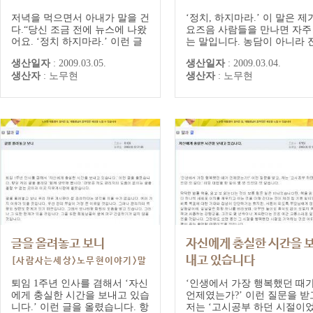
과글] 대통령 게시글/댓글
과글] 대통령 게시글/댓글
저녁을 먹으면서 아내가 말을 건
‘정치, 하지마라.’ 이 말은 제
다.“당신 조금 전에 뉴스에 나왔
요즈음 사람들을 만나면 자주
어요. ‘정치 하지마라.’ 이런 글
는 말입니다. 농담이 아니라 
올린 모양이지요? 정치 재개하
담으로 하는 말입니다. 얻을 
생산일자
:
2009.03.05.
생산일자
:
2009.03.04.
나? 이런 말도 나오고, 못마땅하
있는 것에 비하여 잃어야 하
생산자
:
노무현
생산자
:
노무현
게 생각하는 사람들이 많다는 말
것이 너무 크기 때문입니다.
도 나오던데요?”“현실정치 이야
를 하는 목적이 권세나 명성
기 한마디도 안했는데? 정치는
좇아서 하는 것이라면, 그래
무슨 정치요? 공연히 시비들이
어느 정도 성공을 할 수도 있
야.”그랬더니 아내가 다시 받는
것입니다. 그래도 성공을 위
다. “연속극하나 끝나고 새 연속
쏟아야 하는 노력과 감수해야
극 하고 있...
는 부담...
글을 올려놓고 보니
자신에게 충실한 시간을 
내고 있습니다
[사람사는세상>노무현이야기>말
[사람사는세상>노무현이야기
과글] 대통령 게시글/댓글
퇴임 1주년 인사를 겸해서 ‘자신
‘인생에서 가장 행복했던 때
에게 충실한 시간을 보내고 있습
과글] 대통령 게시글/댓글
언제였는가?’ 이런 질문을 받
니다.’ 이런 글을 올렸습니다. 항
저는 ‘고시공부 하던 시절이