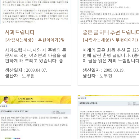
사과드립니다
좋은 글 하나 추천 드립니
[사람사는세상>노무현이야기>말
[사람사는세상>노무현이야기
과글] 대통령 게시글/댓글
과글] 대통령 게시글/댓글
사과드립니다.저와 제 주변의 돈
아래의 글은 회원 추천 글 123
문제로 국민 여러분의 마음을 불
번에 달린 촌평 글입니다. (중
편하게 해 드리고 있습니다. 송
이 글을 읽은 저의 느낌입니다
구스럽기 짝이 없습니다. 더욱이
시민적 양심이라는 것이 이런
생산일자
:
2009.04.07.
생산일자
:
2009.03.19.
지금껏 저를 신뢰하고 지지를 표
아닐까요?양심이 부끄럽지 
생산자
:
노무현
생산자
:
노무현
해주신 분들께는 더욱 면목이 없
려고 작은 행동에 참여하고, 
습니다. 깊이 사과드립니다.그리
리고 부당한 대우를 받으면 
고 혹시나 싶어 미리 사실을 밝
심을 상하고, 분노하는 사람, 
힙니다. 지금 정상문 전 비서관
난날 저의 모습이 이런 모습
이 박연차 회장으로부터 돈을 받
을 것입니다.그리고 친구들을
은 혐의로 조사를 받고 있습니
나고 그들과 함께 하다 보니 
다. 그런데 혹시...
느 듯 싸...