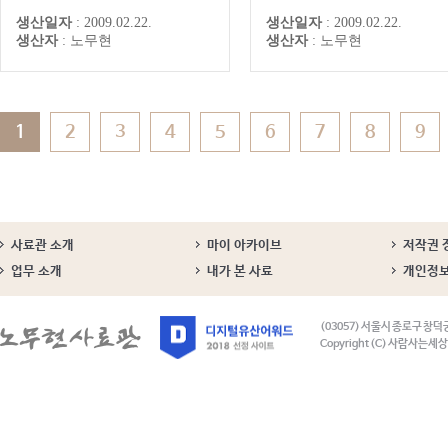
상 저의 글을 올리던 ‘함께 생각
던 것 같다.’ 이런 대답을 한 
생산일자
:
2009.02.22.
생산일자
:
2009.02.22.
해 봅시다.’ 마당은 저도 관리자
이 몇 번 있었던 것 같습니다.
생산자
:
노무현
생산자
:
노무현
의 도움이 없이는 글을 올릴 수
딱한 법률 책을, 읽고 또 읽는
없는 곳이라 이곳 자유게시판에
는 것이 보통 힘든 일은 아니
올렸습니다.글을 올려놓고 보니
습니다만, 책을 읽을 때마다 
우리 자유 게시판이 참 초라하다
나씩 새로운 이치를 깨우치고
는 생각을 지울 수가 없습니다.
는 것을 더해 간다는 것이 제
여러 가지 이유가 있을 것입니
참 기쁜 일이었습니다. 비록 
1
2
3
4
5
6
7
8
9
다. 우...
표에 대...
사료관 소개
마이 아카이브
저작권 
업무 소개
내가 본 사료
개인정
(03057) 서울시 종로구 창덕
Copyright (C) 사람사는세