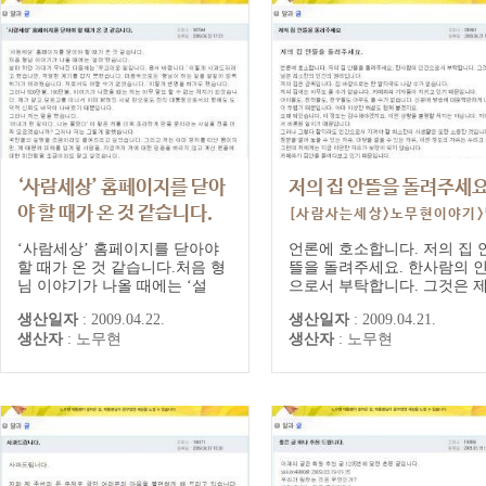
‘사람세상’ 홈페이지를 닫아
저의 집 안뜰을 돌려주세
야 할 때가 온 것 같습니다.
[사람사는세상>노무현이야기
[사람사는세상>노무현이야기>말
과글] 대통령 게시글/댓글
‘사람세상’ 홈페이지를 닫아야
언론에 호소합니다. 저의 집 
과글] 대통령 게시글/댓글
할 때가 온 것 같습니다.처음 형
뜰을 돌려주세요. 한사람의 
님 이야기가 나올 때에는 ‘설
으로서 부탁합니다. 그것은 
마’했습니다.설마 하던 기대가
남은 최소한의 인간의 권리입
생산일자
:
2009.04.22.
생산일자
:
2009.04.21.
무너진 다음에는 ‘부끄러운 일
다.저의 집은 감옥입니다. 집 
생산자
:
노무현
생산자
:
노무현
입니다. 용서 바랍니다.’ 이렇게
깥으로는 한 발자국도 나갈 
사과드리려고 했습니만, 적당한
없습니다.저의 집에는 아무도
계기를 잡지 못했습니다. 마음속
수가 없습니다. 카메라와 기
으로는 '형님이 하는 일을 일일
이 지키고 있기 때문입니다.
이 감독하기가 어려웠습니다. 저
들도, 친척들도, 친구들도 아
로서도 어쩔 수가 없었습니다.'
도 올 수가 없습니다. 신문에 
이렇게 변명을...
송에 대문짝...