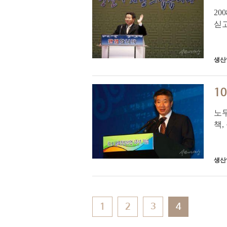
20
싣고
도
“여
생산
1
노무
책,
방문
사회
생산
1
2
3
4