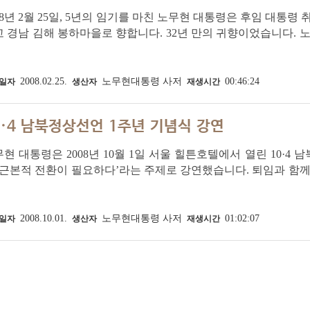
08년 2월 25일, 5년의 임기를 마친 노무현 대통령은 후임 대통령
 경남 김해 봉하마을로 향합니다. 32년 만의 귀향이었습니다. 
착합니다. 역대 최초로 고향으로 돌아오는 전직 대통령을 1만여
러분 정성이 너무 고맙습니다...
2008.02.25.
노무현대통령 사저
00:46:24
일자
생산자
재생시간
0·4 남북정상선언 1주년 기념식 강연
현 대통령은 2008년 10월 1일 서울 힐튼호텔에서 열린 10·4
 근본적 전환이 필요하다’라는 주제로 강연했습니다. 퇴임과 함께
이었습니다. 이날 행사에는 2007년 남북정상회담에 함께 했던
 각계 인사 350여명이 참석...
2008.10.01.
노무현대통령 사저
01:02:07
일자
생산자
재생시간