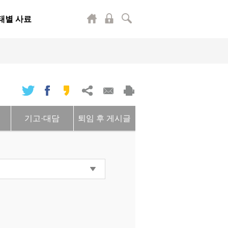
태별 사료
기고·대담
퇴임 후 게시글