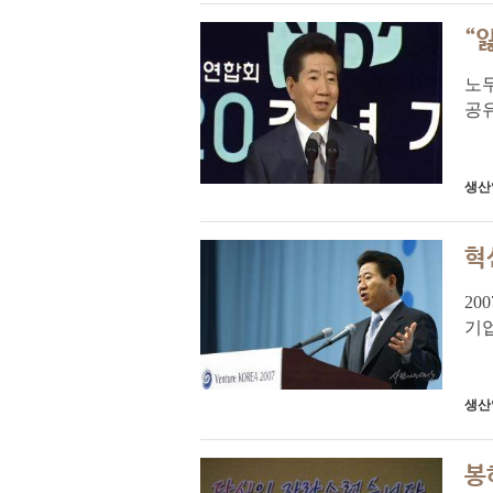
“
노무
공유
냐 
그 
생산
혁
20
기업
람 
보수
생산
봉