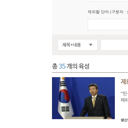
제외할 단어 (구분자 : 쉼
제목+내용
총
35
개의 육성
제
“민
제8
모 
“여
생산