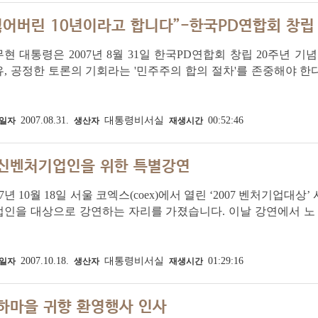
잃어버린 10년이라고 합니다”-한국PD연합회 창립
현 대통령은 2007년 8월 31일 한국PD연합회 창립 20주년 
, 공정한 토론의 기회라는 '민주주의 합의 절차'를 존중해야 한
하는 것이 그 나라 언론, 소위 사회적 재산으로서, 공공의 자산
사회는 통합할 수 없고, 앞...
2007.08.31.
대통령비서실
00:52:46
일자
생산자
재생시간
신벤처기업인을 위한 특별강연
07년 10월 18일 서울 코엑스(coex)에서 열린 ‘2007 벤처기업
인을 대상으로 강연하는 자리를 가졌습니다. 이날 강연에서 노 대
사는 세상’은 만날 수 없나”라는 질문을 던지며 국가와 시장의 관
주의 등에 대해 설...
2007.10.18.
대통령비서실
01:29:16
일자
생산자
재생시간
하마을 귀향 환영행사 인사