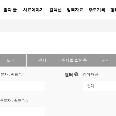
말과 글
사료이야기
컬렉션
정책자료
추모기록
형
노래
편지
주제별 발언록
저서
자 : 쉼표 ",")
필터
검색 대상
전체
구분자 : 쉼표 ",")