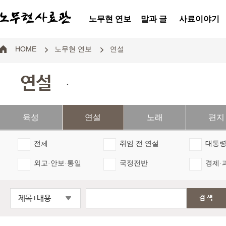
노무현 연보
말과 글
사료이야기
HOME
노무현 연보
연설
연설
.
육성
연설
노래
편지
전체
취임 전 연설
대통령
외교·안보·통일
국정전반
경제·
제목+내용
검색