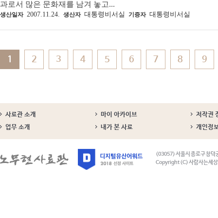
과로서 많은 문화재를 남겨 놓고...
2007.11.24.
대통령비서실
대통령비서실
생산일자
생산자
기증자
1
2
3
4
5
6
7
8
9
사료관 소개
마이 아카이브
저작권 
업무 소개
내가 본 사료
개인정
(03057) 서울시 종로구 창덕
Copyright (C) 사람사는세