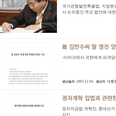
국가균형발전특별법, 지방분권
서 논의중인 주요 법안에 대
故 김만수씨 딸 영진 
-이라크에서 괴한에게 피격당해
2003.12.04.
대통
생산일자
생산자
정치개혁 입법과 관련한
정치자금법 개혁안, 중대선거
서신