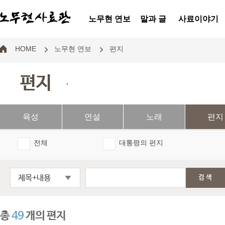
노무현 연보
말과 글
사료이야기
HOME
노무현 연보
편지
편지
.
육성
연설
노래
편지
전체
대통령의 편지
제목+내용
검색
총
49
개의 편지