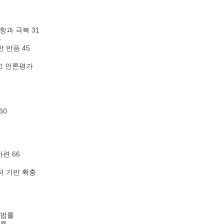
과 극복 31
등
 반응 45
고 언론평가
60
련 66
 기반 확충
 법률