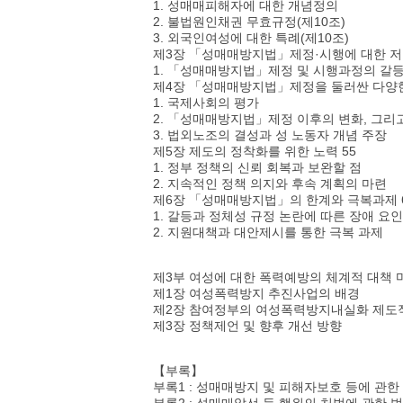
1. 성매매피해자에 대한 개념정의
2. 불법원인채권 무효규정(제10조)
3. 외국인여성에 대한 특례(제10조)
제3장 「성매매방지법」제정·시행에 대한 저항
1. 「성매매방지법」제정 및 시행과정의 갈
제4장 「성매매방지법」제정을 둘러싼 다양한
1. 국제사회의 평가
2. 「성매매방지법」제정 이후의 변화, 그리
3. 법외노조의 결성과 성 노동자 개념 주장
제5장 제도의 정착화를 위한 노력 55
1. 정부 정책의 신뢰 회복과 보완할 점
2. 지속적인 정책 의지와 후속 계획의 마련
제6장 「성매매방지법」의 한계와 극복과제 
1. 갈등과 정체성 규정 논란에 따른 장애 요인
2. 지원대책과 대안제시를 통한 극복 과제
제3부 여성에 대한 폭력예방의 체계적 대책 마
제1장 여성폭력방지 추진사업의 배경
제2장 참여정부의 여성폭력방지내실화 제도적
제3장 정책제언 및 향후 개선 방향
【부록】
부록1 : 성매매방지 및 피해자보호 등에 관한