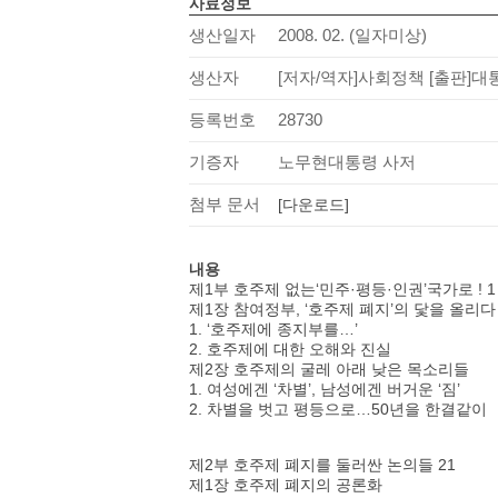
사료정보
생산일자
2008. 02. (일자미상)
생산자
[저자/역자]사회정책 [출판
등록번호
28730
기증자
노무현대통령 사저
첨부 문서
[다운로드]
내용
제1부 호주제 없는‘민주·평등·인권’국가로 ! 1
제1장 참여정부, ‘호주제 폐지’의 닻을 올리다
1. ‘호주제에 종지부를…’
2. 호주제에 대한 오해와 진실
제2장 호주제의 굴레 아래 낮은 목소리들
1. 여성에겐 ‘차별’, 남성에겐 버거운 ‘짐’
2. 차별을 벗고 평등으로…50년을 한결같이
제2부 호주제 폐지를 둘러싼 논의들 21
제1장 호주제 폐지의 공론화