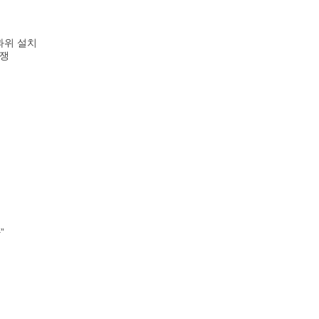
과위 설치
논쟁
”