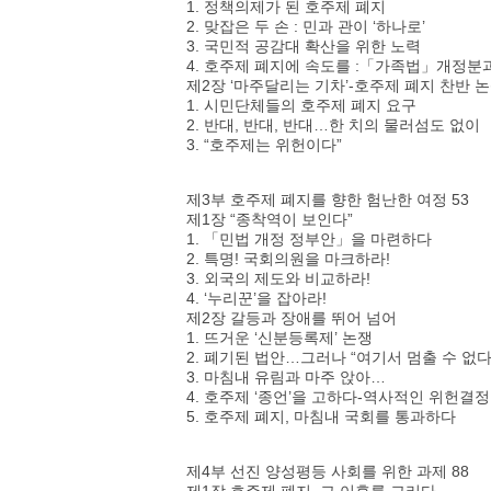
1. 정책의제가 된 호주제 폐지
2. 맞잡은 두 손 : 민과 관이 ‘하나로’
3. 국민적 공감대 확산을 위한 노력
4. 호주제 폐지에 속도를 :「가족법」개정분
제2장 ‘마주달리는 기차’-호주제 폐지 찬반 
1. 시민단체들의 호주제 폐지 요구
2. 반대, 반대, 반대…한 치의 물러섬도 없이
3. “호주제는 위헌이다”
제3부 호주제 폐지를 향한 험난한 여정 53
제1장 “종착역이 보인다”
1. 「민법 개정 정부안」을 마련하다
2. 특명! 국회의원을 마크하라!
3. 외국의 제도와 비교하라!
4. ‘누리꾼’을 잡아라!
제2장 갈등과 장애를 뛰어 넘어
1. 뜨거운 ‘신분등록제’ 논쟁
2. 폐기된 법안…그러나 “여기서 멈출 수 없다
3. 마침내 유림과 마주 앉아…
4. 호주제 ‘종언’을 고하다-역사적인 위헌결정
5. 호주제 폐지, 마침내 국회를 통과하다
제4부 선진 양성평등 사회를 위한 과제 88