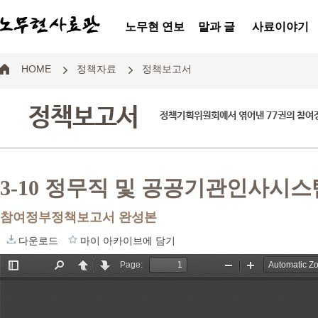
노무현 연보
말과 글
사료이야기
HOME
정책자료
정책보고서
정책보고서
정책기획위원회에서 엮어낸 77권의 참
3-10 정무직 및 공공기관인사시스
참여정부정책보고서 완성본
다운로드
마이 아카이브에 담기