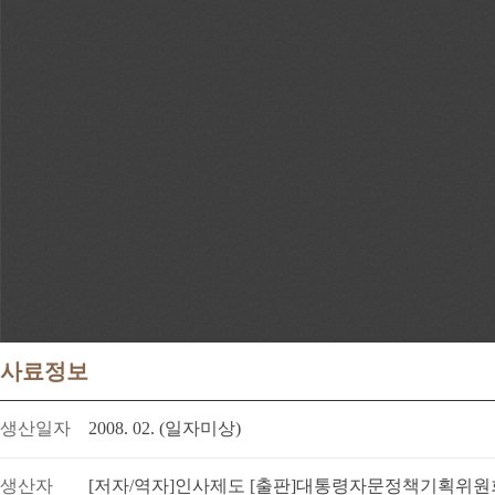
사료정보
생산일자
2008. 02. (일자미상)
생산자
[저자/역자]인사제도 [출판]대통령자문정책기획위원