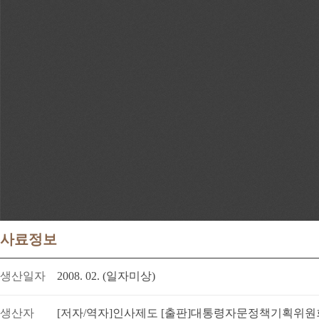
사료정보
생산일자
2008. 02. (일자미상)
생산자
[저자/역자]인사제도 [출판]대통령자문정책기획위원