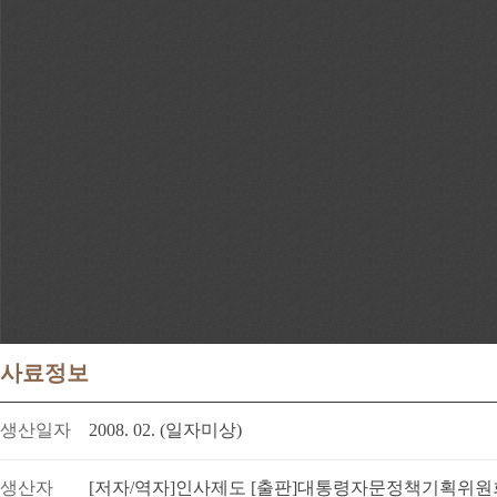
사료정보
생산일자
2008. 02. (일자미상)
생산자
[저자/역자]인사제도 [출판]대통령자문정책기획위원