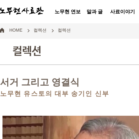
노무현 연보
말과 글
사료이야기
HOME
컬렉션
컬렉션
컬렉션
서거 그리고 영결식
노무현 유스토의 대부 송기인 신부