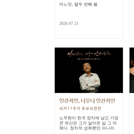
어느덧, 열두 번째 봄
2026.07.21
인간적인, 너무나 인간적인
서거11주기 추모사진전
노무현이 한국 정치에 남긴 가장
큰 유산은 그가 살아온 삶 그 자
체다. 정치적 성취뿐만 아니라
그가 일관되게 견지하려고 했던