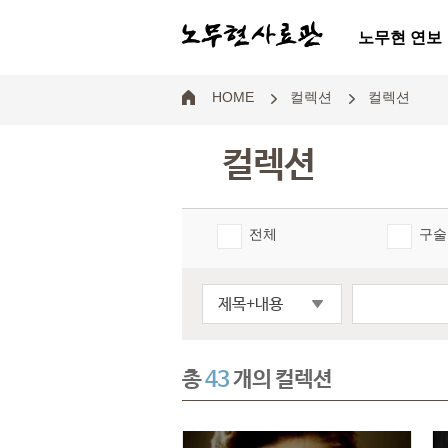
노무현 연보
HOME
컬렉션
컬렉션
컬렉션
전체
구술
제목+내용
총
43
개의 컬렉션