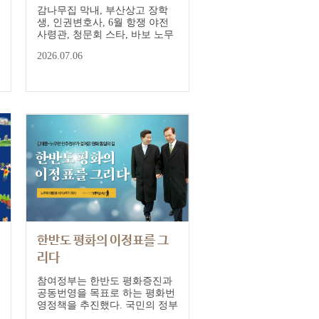
감나무집 막내, 부산상고 장학
생, 인권변호사, 6월 항쟁 야전
사령관, 청문회 스타, 바보 노무
현, 노짱, 대한민국 제16대 대통
2026.07.06
령, 시민 노무현, 내마음속 대통
령. 10개의 단어로 만나는 노무
현.
한반도 평화의 이정표를 그
리다
서거9주기 추모사진전
참여정부는 한반도 평화증진과
공동번영을 목표로 하는 평화번
영정책을 추진했다. 국민의 정부
햇볕정책을 발전시킨 것이다.