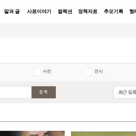
말과 글
사료이야기
컬렉션
정책자료
추모기록
형
사진
전시
최근 등
검색