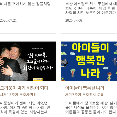
바다를 포기하지 않는 강물처럼
부산 아스팔트 위 노무현에서 대
한민국 16대 대통령, 퇴임 후 한
사람의 시민 노무현에 이르기까
지 그가 삶으로 증명해 보인 민
2026.07.21
2026.07.06
주주의를 사진으로 톺아본다.
그리움이 자라 희망이 되다
아이들이 행복한 나라
서거12주기 추모사진전
서거7주기 추모전시 도록
대통령이기 전에 '시민'이었던
아이들에게 정의로운 세상, 살기
사람, 정의가 승리하는 사회, 반
좋은 세상을 물려주는 것은 많은
칙과 특권이 없는 '사람사는세
어른들의 공통된 꿈이기도 합니
상'을 꿈꾼 사람, 노무현의 가치
다. 노무현 대통령도 그러했습니