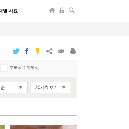
태별 사료
추도식 주제영상
록순
20개씩 보기