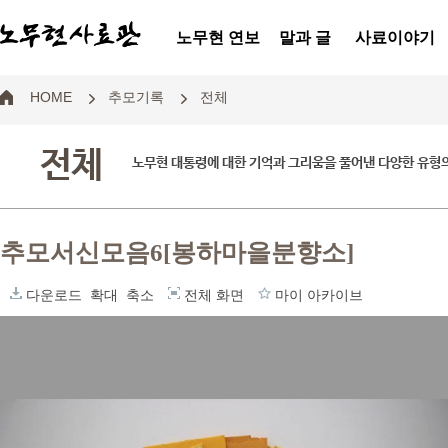
노무현 연보
말과 글
사료이야기
HOME
추모기록
전체
전체
노무현 대통령에 대한 기억과 그리움을 풀어낸 다양한 유형
추모서신모음6[봉하마을분향소]
다운로드
확대
축소
전체 화면
마이 아카이브