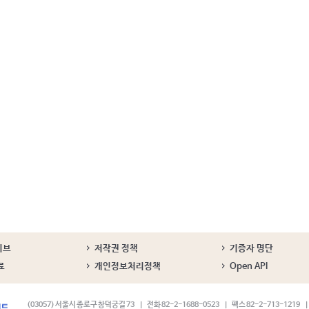
이브
저작권 정책
기증자 명단
료
개인정보처리정책
Open API
(03057) 서울시 종로구 창덕궁길 73
전화 82-2-1688-0523
팩스 82-2-713-1219