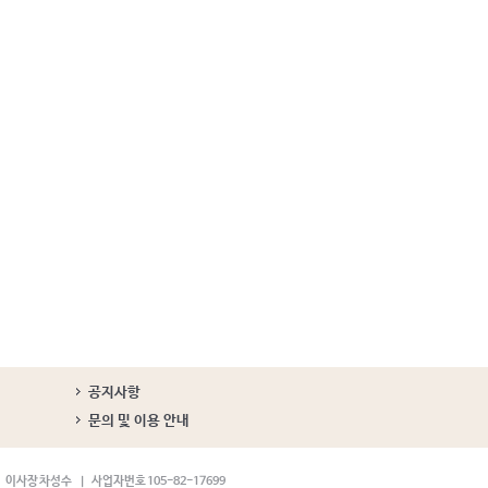
공지사항
문의 및 이용 안내
이사장 차성수
사업자번호 105-82-17699