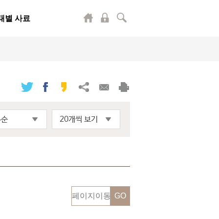
태별 사료
록순
20개씩 보기