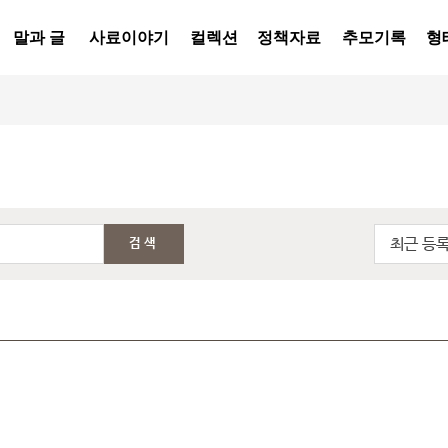
말과 글
사료이야기
컬렉션
정책자료
추모기록
형
최근 등
검색