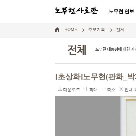
노무현 연보
HOME
추모기록
전체
전체
노무현 대통령에 대한 기
[초상화]노무현(판화_박
다운로드
확대
축소
전체 