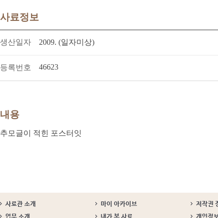
사료정보
생산일자
2009. (일자미상)
46623
등록번호
내용
추모글이 적힌 포스터잇
사료관 소개
마이 아카이브
저작권 
업무 소개
내가 본 사료
개인정