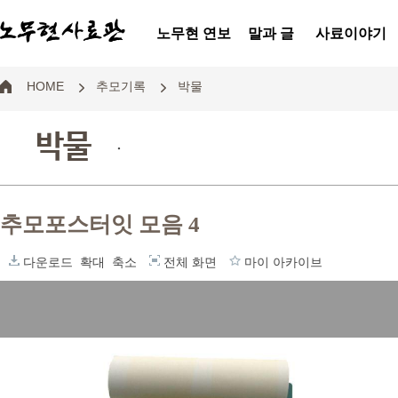
노무현 연보
말과 글
사료이야기
HOME
추모기록
박물
박물
.
추모포스터잇 모음 4
다운로드
확대
축소
전체 화면
마이 아카이브