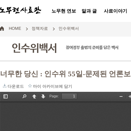
노무현 연보
말과 글
사료이야기
HOME
정책자료
인수위백서
인수위백서
참여정부 출범의 준비를 담은 백서
너무한 당신 : 인수위 55일-문제된 언론
다운로드
마이 아카이브에 담기