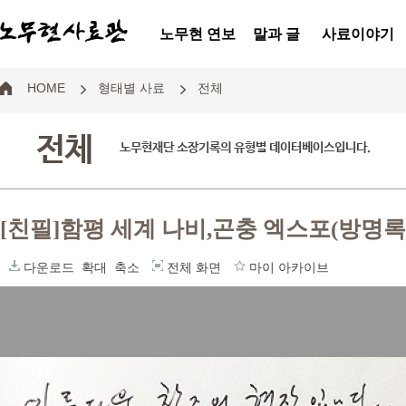
노무현 연보
말과 글
사료이야기
HOME
형태별 사료
전체
전체
노무현재단 소장기록의 유형별 데이터베이스입니다.
[친필]함평 세계 나비,곤충 엑스포(방명록
다운로드
확대
축소
전체 화면
마이 아카이브