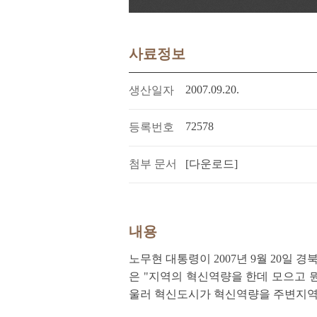
사료정보
2007.09.20.
생산일자
72578
등록번호
첨부 문서
[다운로드]
내용
노무현 대통령이 2007년 9월 20일
은 "지역의 혁신역량을 한데 모으고 
울러 혁신도시가 혁신역량을 주변지역