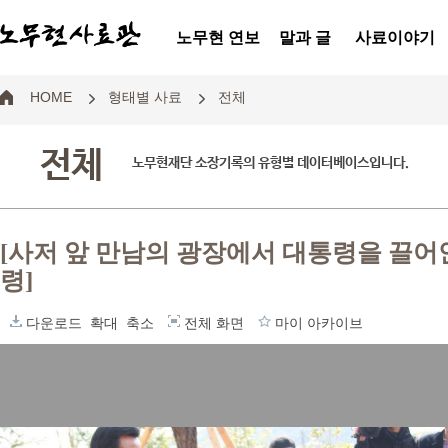
노무현 연보
말과 글
사료이야기
HOME
형태별 사료
전체
전체
노무현재단 소장기록의 유형별 데이터베이스입니다.
[사저 앞 만남의 광장에서 대통령을 끌어
령]
다운로드
확대
축소
전체 화면
마이 아카이브