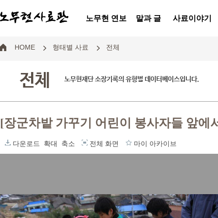
노무현 연보
말과 글
사료이야기
HOME
형태별 사료
전체
전체
노무현재단 소장기록의 유형별 데이터베이스입니다.
[장군차밭 가꾸기 어린이 봉사자들 앞에서
다운로드
확대
축소
전체 화면
마이 아카이브