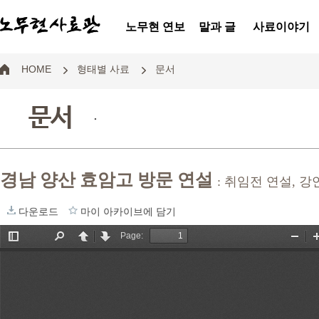
노무현 연보
말과 글
사료이야기
HOME
형태별 사료
문서
문서
.
경남 양산 효암고 방문 연설
: 취임전 연설, 강
다운로드
마이 아카이브에 담기