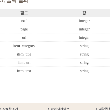
3. 출력 결과
필드
값
total
integer
page
integer
url
integer
item. category
string
item. title
string
item. url
string
item. text
string
사료관 소개
마이 아카이브
저작권 