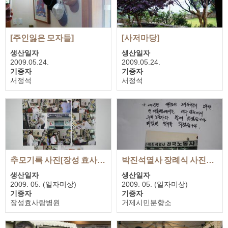
[주인잃은 모자들]
[사저마당]
생산일자
생산일자
2009.05.24.
2009.05.24.
기증자
기증자
서정석
서정석
첨부 사진
첨부 사진
1장
1장
추모기록 사진[장성 효사랑병원]
박진석열사 장례식 사진과 함께 보내온 추모글
장성 효 사랑병원 추모기록
생산일자
생산일자
2009. 05. (일자미상)
2009. 05. (일자미상)
기증자
기증자
장성효사랑병원
거제시민분향소
첨부 사진
첨부 사진
1장
1장