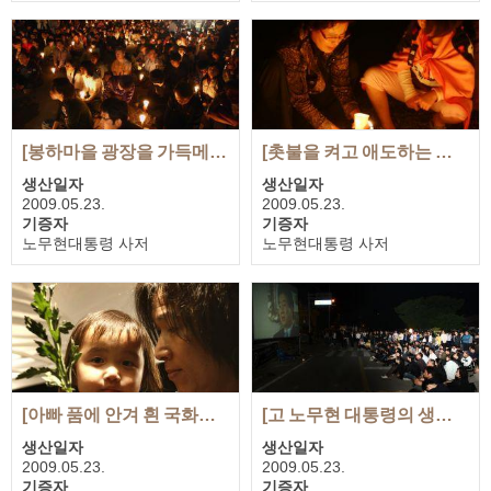
첨부 사진
첨부 사진
1장
1장
[봉하마을 광장을 가득메운 촛불을 든 조문객들]
[촛불을 켜고 애도하는 조문객들]
생산일자
생산일자
2009.05.23.
2009.05.23.
기증자
기증자
노무현대통령 사저
노무현대통령 사저
첨부 사진
첨부 사진
1장
7장
[아빠 품에 안겨 흰 국화꽃을 든 어린이]
[고 노무현 대통령의 생전 영상을 보는 추모객들]
생산일자
생산일자
2009.05.23.
2009.05.23.
기증자
기증자