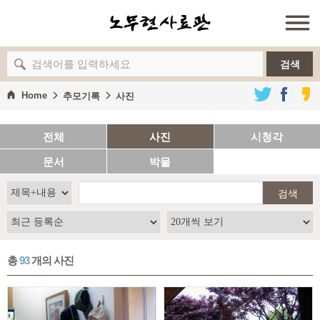
검색
Home
추모기록
사진
전체
사진
시청각
문서
박물
검색
총
93
개의 사진