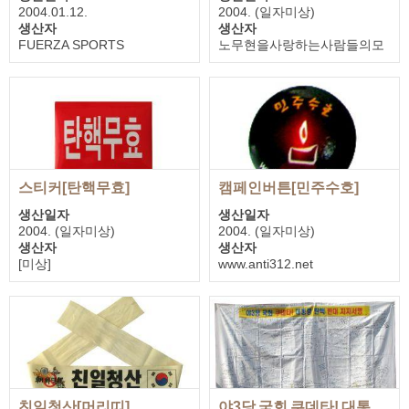
2004.01.12.
2004. (일자미상)
생산자
생산자
FUERZA SPORTS
노무현을사랑하는사람들의모
기증자
임
노무현대통령 사저
기증자
노무현을사랑하는사람들의모
임
스티커[탄핵무효]
캠페인버튼[민주수호]
생산일자
생산일자
2004. (일자미상)
2004. (일자미상)
생산자
생산자
[미상]
www.anti312.net
기증자
기증자
노무현을사랑하는사람들의모
노무현을사랑하는사람들의모
임
임
친일청산[머리띠]
야3당 국회 쿠데타! 대통령 탄핵반대 지지서명