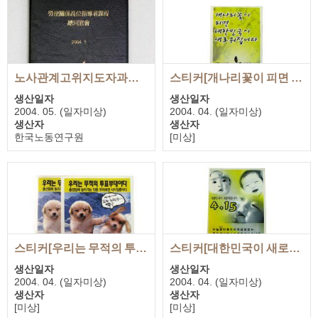
노사관계고위지도자과정 총동창회[한국노동연구원2004]
스티커[개나리꽃이 피면 대한민국이 새로워집니다_4월15일 심판합시다!]
생산일자
생산일자
2004. 05. (일자미상)
2004. 04. (일자미상)
생산자
생산자
한국노동연구원
[미상]
기증자
기증자
성원호
노무현을사랑하는사람들의모
임
스티커[우리는 무적의 투표부대이다]
스티커[대한민국이 새로워집니다 4ㆍ15]
생산일자
생산일자
2004. 04. (일자미상)
2004. 04. (일자미상)
생산자
생산자
[미상]
[미상]