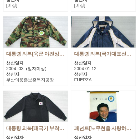
[미상]
[미상]
기증자
기증자
노무현을사랑하는사람들의모
노무현을사랑하는사람들의모
임
임
대통령 의복[육군 야전상의]
대통령 의복[국가대표선수단 점퍼-아테네올림픽 국가대표선수 격려]
생산일자
생산일자
2004. 03. (일자미상)
2004.01.12.
생산자
생산자
부산의용촌보훈복지공장
FUERZA
기증자
기증자
노무현대통령 사저
노무현대통령 사저
대통령 의복[태극기 부착된 폴로셔츠-아테네올림픽 국가대표선수 격려 ]
패넌트[노무현을 사랑하는 사람들]
생산일자
생산일자