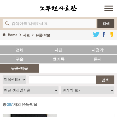
검색
Home
사료
유품/박물
전체
사진
시청각
구술
웹기록
문서
유품·박물
검색
총
287
개의 유품·박물