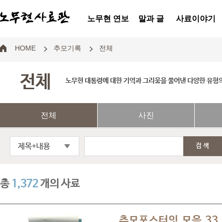
노무현 연보
말과 글
사료이야기
HOME
추모기록
전체
전체
노무현 대통령에 대한 기억과 그리움을 풀어낸 다양한 유형
전체
사진
제목+내용
검색
총
1,372
개의 사료
추모포스터잇 모음 33