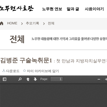
노무현 연보
말과 글
사료이야기
HOME
추모기록
전체
전체
노무현 대통령에 대한 기억과 그리움을 풀어낸 다양한 유형
김병준 구술녹취문1
: 첫 만남과 지방자치실무연
다운로드
마이 아카이브에 담기