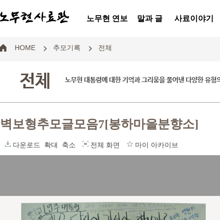
노무현 연보
말과 글
사료이야기
HOME
추모기록
전체
전체
노무현 대통령에 대한 기억과 그리움을 풀어낸 다양한 유형
벽보형추모글모음7[봉하마을분향소]
다운로드
확대
축소
전체 화면
마이 아카이브