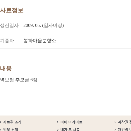
사료정보
생산일자
2009. 05. (일자미상)
기증자
봉하마을분향소
내용
벽보형 추모글 6점
사료관 소개
마이 아카이브
저작권 
업무 소개
내가 본 사료
개인정