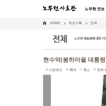
노무현 연보
HOME
추모기록
전체
전체
노무현 대통령에 대한 기
현수막[봉하마을 대통령
다운로드
확대
축소
전체 