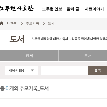
노무현 연보
말과 글
사료이야기
HOME
추모기록
도서
도서
노무현 대통령에 대한 기억과 그리움을 풀어낸 다양한 형태
전체
도서
제목+내용
검색
총
0
개의 추모기록_도서