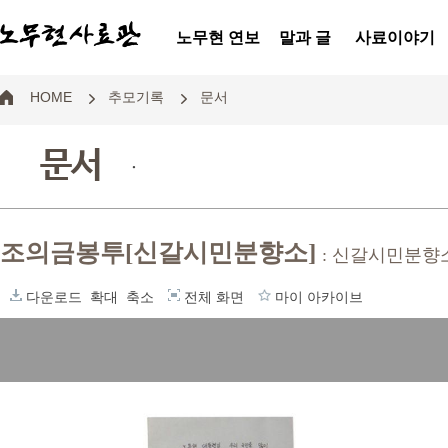
노무현 연보
말과 글
사료이야기
HOME
추모기록
문서
문서
.
조의금봉투[신갈시민분향소]
: 신갈시민분향
다운로드
확대
축소
전체 화면
마이 아카이브