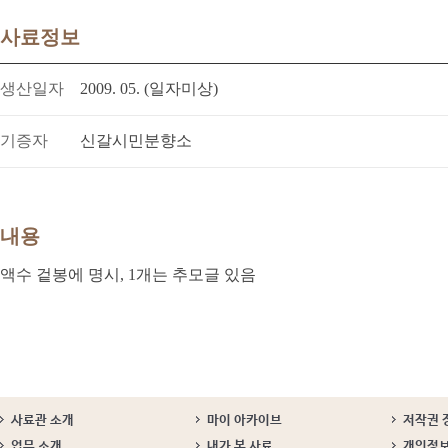
사료정보
생산일자
2009. 05. (일자미상)
기증자
신갈시민분향소
내용
액수 겉봉에 명시, 1개는 추모글 있음
사료관 소개
마이 아카이브
저작권 
업무 소개
내가 본 사료
개인정