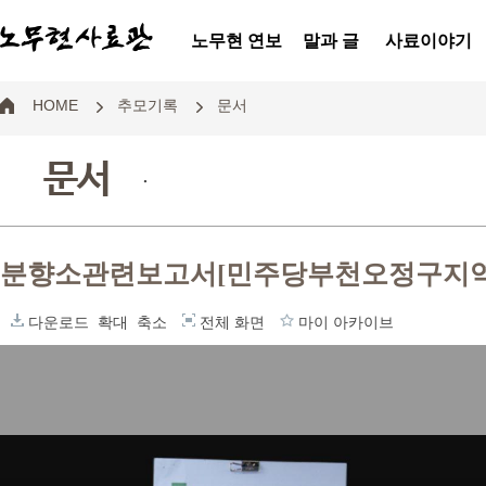
노무현 연보
말과 글
사료이야기
HOME
추모기록
문서
문서
.
분향소관련보고서[민주당부천오정구지
다운로드
확대
축소
전체 화면
마이 아카이브