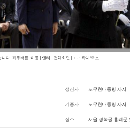
 좌우버튼 :이동 | 엔터 : 전체화면 | + - : 확대/축소
생산자
노무현대통령 사저
기증자
노무현대통령 사저
장소
서울 경복궁 홍례문