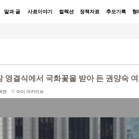
말과 글
사료이야기
컬렉션
정책자료
추모기록
형
장 영결식에서 국화꽃을 받아 든 권양숙 여
화면
마이 아카이브