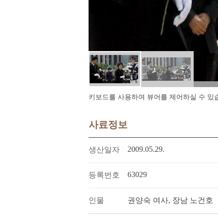
키보드를 사용하여 뷰어를 제어하실 수 있습니다.
사료정보
2009.05.29.
생산일자
63029
등록번호
인물
권양숙 여사, 장남 노건호