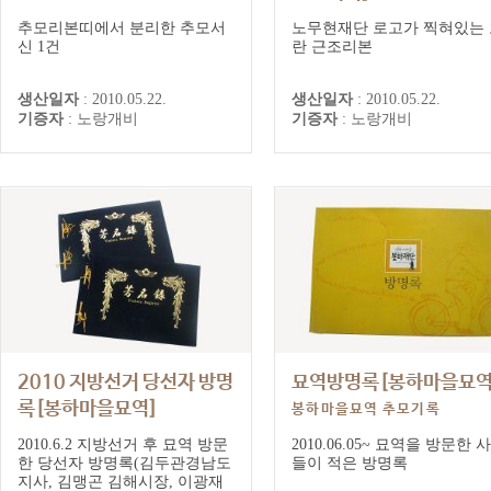
1주기추모기록(노랑개비)
추모리본띠에서 분리한 추모서
노무현재단 로고가 찍혀있는 
신 1건
란 근조리본
생산일자
:
2010.05.22.
생산일자
:
2010.05.22.
기증자
:
노랑개비
기증자
:
노랑개비
2010 지방선거 당선자 방명
묘역방명록[봉하마을묘역
록[봉하마을묘역]
봉하마을묘역 추모기록
봉하마을묘역 추모기록
2010.6.2 지방선거 후 묘역 방문
2010.06.05~ 묘역을 방문한 
한 당선자 방명록(김두관경남도
들이 적은 방명록
지사, 김맹곤 김해시장, 이광재