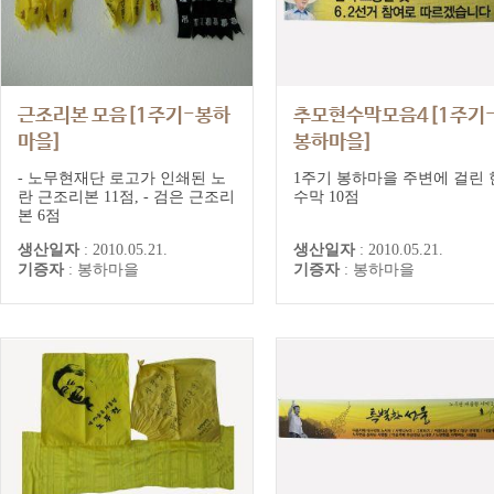
근조리본 모음[1주기-봉하
추모현수막모음4[1주기
마을]
봉하마을]
1주기추모기록(봉하마을)
1주기추모기록(봉하마을)
- 노무현재단 로고가 인쇄된 노
1주기 봉하마을 주변에 걸린 
란 근조리본 11점, - 검은 근조리
수막 10점
본 6점
생산일자
:
2010.05.21.
생산일자
:
2010.05.21.
기증자
:
봉하마을
기증자
:
봉하마을