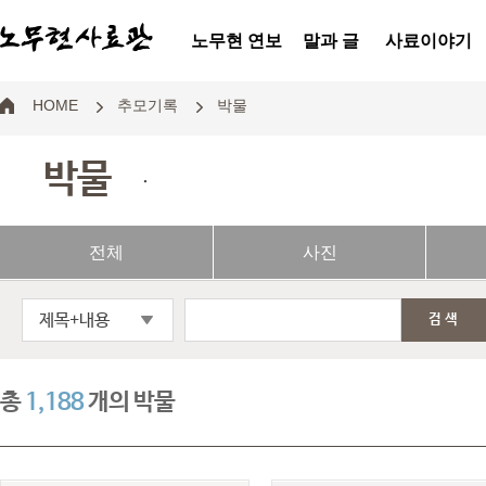
노무현 연보
말과 글
사료이야기
HOME
추모기록
박물
박물
.
전체
사진
제목+내용
검색
총
1,188
개의 박물