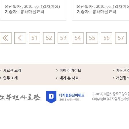
강원도지사, 강운태광주시장, 박
생산일자
:
2010. 06. (일자미상)
생산일자
:
2010. 06. (일자미
준영전남도지사, 염태영수원시
기증자
:
봉하마을묘역
기증자
:
봉하마을묘역
장, 정현태남해군수, 김생기정읍
시장, 송영길인천시장, 안희정충
남도지사, 차성수금천구청장 당
선자 등)
51
52
53
54
55
56
57
사료관 소개
마이 아카이브
저작권 
업무 소개
내가 본 사료
개인정
(03057) 서울시 종로구 창덕
Copyright (C) 사람사는세