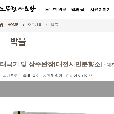
노무현 연보
말과 글
사료이야기
HOME
추모기록
박물
박물
.
태극기 및 상주완장[대전시민분향소]
: 
다운로드
확대
축소
전체 화면
마이 아카이브