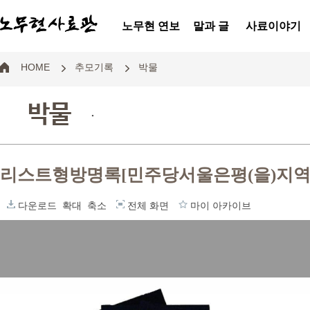
노무현 연보
말과 글
사료이야기
HOME
추모기록
박물
박물
.
리스트형방명록[민주당서울은평(을)지
다운로드
확대
축소
전체 화면
마이 아카이브