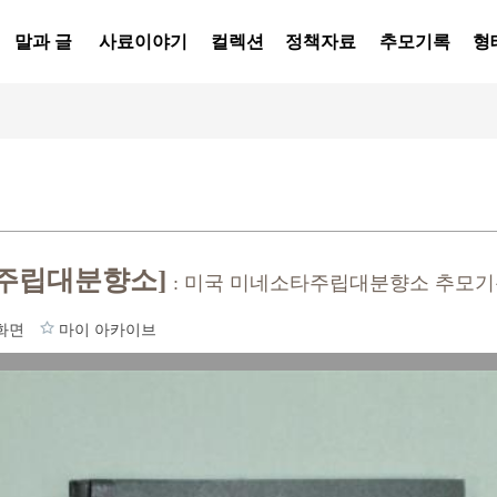
말과 글
사료이야기
컬렉션
정책자료
추모기록
형
주립대분향소]
: 미국 미네소타주립대분향소 추모
화면
마이 아카이브