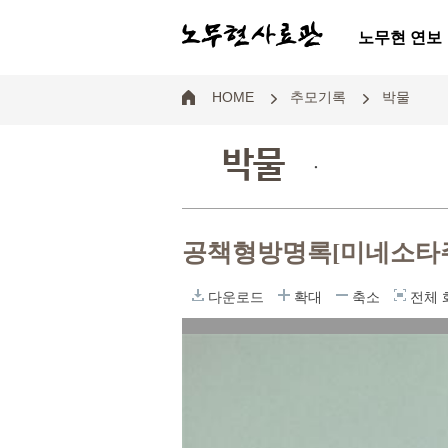
노무현 연보
HOME
추모기록
박물
박물
.
공책형방명록[미네소타
다운로드
확대
축소
전체 