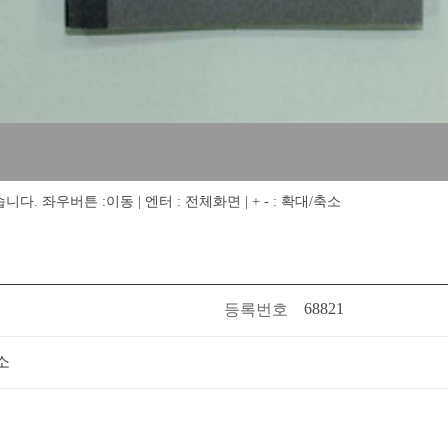
 좌우버튼 :이동 | 엔터 : 전체화면 | + - : 확대/축소
68821
등록번호
소